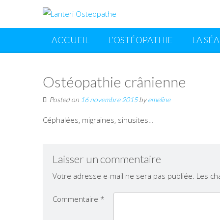
ACCUEIL
L’OSTÉOPATHIE
LA SÉ
Ostéopathie crânienne
Posted on
16 novembre 2015
by
emeline
Céphalées, migraines, sinusites…
Laisser un commentaire
Votre adresse e-mail ne sera pas publiée.
Les ch
Commentaire
*